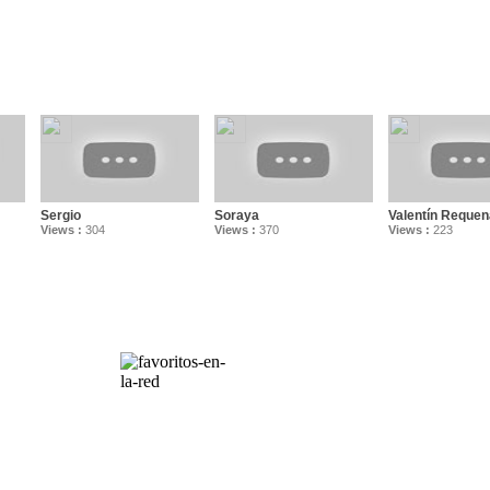
Sergio
Soraya
Valentín Requen
Views :
304
Views :
370
Views :
223