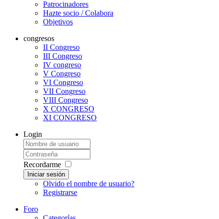
Patrocinadores
Hazte socio / Colabora
Objetivos
congresos
II Congreso
III Congreso
IV congreso
V Congreso
VI Congreso
VII Congreso
VIII Congreso
X CONGRESO
XI CONGRESO
Login
Recordarme
Iniciar sesión
Olvido el nombre de usuario?
Registrarse
Foro
Categorías