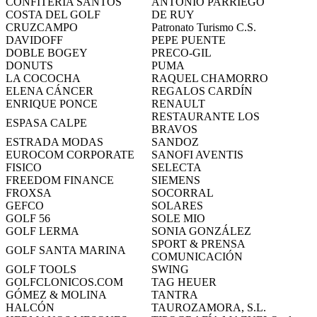
CONFITERÍA SANTOS
ANTONIO PARRIEGO
COSTA DEL GOLF
DE RUY
CRUZCAMPO
Patronato Turismo C.S.
DAVIDOFF
PEPE PUENTE
DOBLE BOGEY
PRECO-GIL
DONUTS
PUMA
LA COCOCHA
RAQUEL CHAMORRO
ELENA CÁNCER
REGALOS CARDÍN
ENRIQUE PONCE
RENAULT
RESTAURANTE LOS
ESPASA CALPE
BRAVOS
ESTRADA MODAS
SANDOZ
EUROCOM CORPORATE
SANOFI AVENTIS
FISICO
SELECTA
FREEDOM FINANCE
SIEMENS
FROXSA
SOCORRAL
GEFCO
SOLARES
GOLF 56
SOLE MIO
GOLF LERMA
SONIA GONZÁLEZ
SPORT & PRENSA
GOLF SANTA MARINA
COMUNICACIÓN
GOLF TOOLS
SWING
GOLFCLONICOS.COM
TAG HEUER
GÓMEZ & MOLINA
TANTRA
HALCÓN
TAUROZAMORA, S.L.