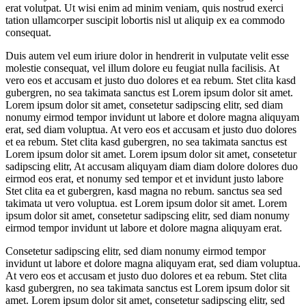
erat volutpat. Ut wisi enim ad minim veniam, quis nostrud exerci
tation ullamcorper suscipit lobortis nisl ut aliquip ex ea commodo
consequat.
Duis autem vel eum iriure dolor in hendrerit in vulputate velit esse
molestie consequat, vel illum dolore eu feugiat nulla facilisis. At
vero eos et accusam et justo duo dolores et ea rebum. Stet clita kasd
gubergren, no sea takimata sanctus est Lorem ipsum dolor sit amet.
Lorem ipsum dolor sit amet, consetetur sadipscing elitr, sed diam
nonumy eirmod tempor invidunt ut labore et dolore magna aliquyam
erat, sed diam voluptua. At vero eos et accusam et justo duo dolores
et ea rebum. Stet clita kasd gubergren, no sea takimata sanctus est
Lorem ipsum dolor sit amet. Lorem ipsum dolor sit amet, consetetur
sadipscing elitr, At accusam aliquyam diam diam dolore dolores duo
eirmod eos erat, et nonumy sed tempor et et invidunt justo labore
Stet clita ea et gubergren, kasd magna no rebum. sanctus sea sed
takimata ut vero voluptua. est Lorem ipsum dolor sit amet. Lorem
ipsum dolor sit amet, consetetur sadipscing elitr, sed diam nonumy
eirmod tempor invidunt ut labore et dolore magna aliquyam erat.
Consetetur sadipscing elitr, sed diam nonumy eirmod tempor
invidunt ut labore et dolore magna aliquyam erat, sed diam voluptua.
At vero eos et accusam et justo duo dolores et ea rebum. Stet clita
kasd gubergren, no sea takimata sanctus est Lorem ipsum dolor sit
amet. Lorem ipsum dolor sit amet, consetetur sadipscing elitr, sed