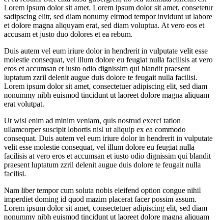
Lorem ipsum dolor sit amet. Lorem ipsum dolor sit amet, consetetur
sadipscing elitr, sed diam nonumy eirmod tempor invidunt ut labore
et dolore magna aliquyam erat, sed diam voluptua. At vero eos et
accusam et justo duo dolores et ea rebum.
Duis autem vel eum iriure dolor in hendrerit in vulputate velit esse
molestie consequat, vel illum dolore eu feugiat nulla facilisis at vero
eros et accumsan et iusto odio dignissim qui blandit praesent
luptatum zzril delenit augue duis dolore te feugait nulla facilisi.
Lorem ipsum dolor sit amet, consectetuer adipiscing elit, sed diam
nonummy nibh euismod tincidunt ut laoreet dolore magna aliquam
erat volutpat.
Ut wisi enim ad minim veniam, quis nostrud exerci tation
ullamcorper suscipit lobortis nisl ut aliquip ex ea commodo
consequat. Duis autem vel eum iriure dolor in hendrerit in vulputate
velit esse molestie consequat, vel illum dolore eu feugiat nulla
facilisis at vero eros et accumsan et iusto odio dignissim qui blandit
praesent luptatum zzril delenit augue duis dolore te feugait nulla
facilisi.
Nam liber tempor cum soluta nobis eleifend option congue nihil
imperdiet doming id quod mazim placerat facer possim assum.
Lorem ipsum dolor sit amet, consectetuer adipiscing elit, sed diam
nonummy nibh euismod tincidunt ut laoreet dolore magna aliquam