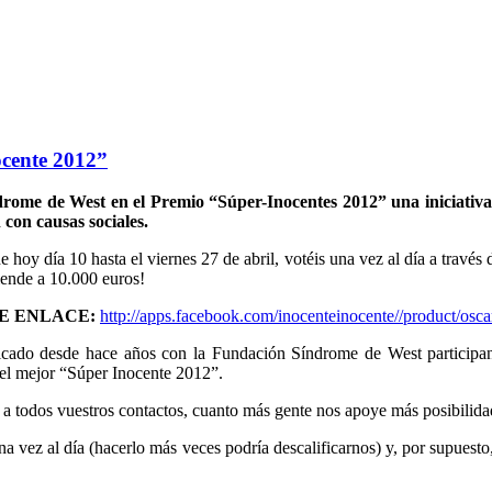
ocente 2012”
ndrome de West en el Premio “Súper-Inocentes 2012” una iniciativ
con causas sociales.
hoy día 10 hasta el viernes 27 de abril, votéis una vez al día a travé
iende a 10.000 euros!
TE ENLACE:
http://apps.facebook.com/inocenteinocente//product/osca
icado desde hace años con la Fundación Síndrome de West participan
 el mejor “Súper Inocente 2012”.
ón a todos vuestros contactos, cuanto más gente nos apoye más posibilid
na vez al día (hacerlo más veces podría descalificarnos) y, por supuest