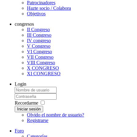
Patrocinadores
Hazte socio / Colabora
Objetivos
congresos
II Congreso
III Congreso
IV congreso
V Congreso
VI Congreso
VII Congreso
VIII Congreso
X CONGRESO
XI CONGRESO
Login
Recordarme
Iniciar sesión
Olvido el nombre de usuario?
Registrarse
Foro
Categorías