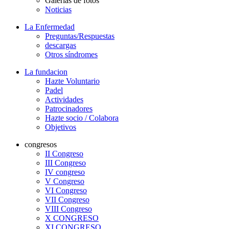
Galerías de fotos
Noticias
La Enfermedad
Preguntas/Respuestas
descargas
Otros síndromes
La fundacion
Hazte Voluntario
Padel
Actividades
Patrocinadores
Hazte socio / Colabora
Objetivos
congresos
II Congreso
III Congreso
IV congreso
V Congreso
VI Congreso
VII Congreso
VIII Congreso
X CONGRESO
XI CONGRESO