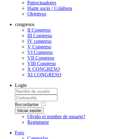
Patrocinadores
Hazte socio / Colabora
Objetivos
congresos
II Congreso
III Congreso
IV congreso
V Congreso
VI Congreso
VII Congreso
VIII Congreso
X CONGRESO
XI CONGRESO
Login
Recordarme
Iniciar sesión
Olvido el nombre de usuario?
Registrarse
Foro
Categorías