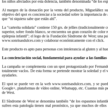
los niños afectados por esta dolencia, también denominada “de los esp
Al margen de la donación por la venta del producto, Migueláñez sum
objetivo del spot es concienciar a la sociedad sobre la importancia 
que “ni siquiera sabe que están ahí”.
La “carterita solidaria” contiene 150 grs. de jellies (tradicionalmen
superior, sobre fondo blanco, se encuentra un gran corazón de color
epilepsia infantil”; el logo de la Fundación Síndrome de West; una pa
www.sonrisasdulces.com y colaborar económicamente con el click.
Este producto es apto para personas con intolerancia al gluten y al huev
La concienciación social, fundamental para ayudar a las familias
La campaña se complementa con un spot protagonizado por Fernando,
totalmente vacíos. De esta forma se pretende mostrar la soledad y el 
ayudarles.
El spot se puede ver en la web www.sonrisasdulces.com, y se puede a
Google+, plataformas de vídeo online, Whatsapp, etc. Cuantas más pe
de West.
El Síndrome de West se denomina también “de los espasmos infantiles
sufren esta patología tienen mal pronóstico, ya que muchos de ellos p