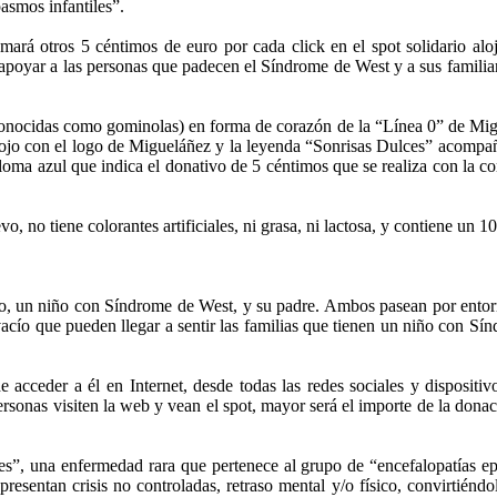
asmos infantiles”.
ará otros 5 céntimos de euro por cada click en el spot solidario al
de apoyar a las personas que padecen el Síndrome de West y a sus famili
te conocidas como gominolas) en forma de corazón de la “Línea 0” de Mi
 rojo con el logo de Migueláñez y la leyenda “Sonrisas Dulces” acompa
loma azul que indica el donativo de 5 céntimos que se realiza con la c
o, no tiene colorantes artificiales, ni grasa, ni lactosa, y contiene un 
 un niño con Síndrome de West, y su padre. Ambos pasean por entorno
vacío que pueden llegar a sentir las familias que tienen un niño con S
cceder a él en Internet, desde todas las redes sociales y dispositivo
rsonas visiten la web y vean el spot, mayor será el importe de la don
”, una enfermedad rara que pertenece al grupo de “encefalopatías epil
resentan crisis no controladas, retraso mental y/o físico, convirtiénd