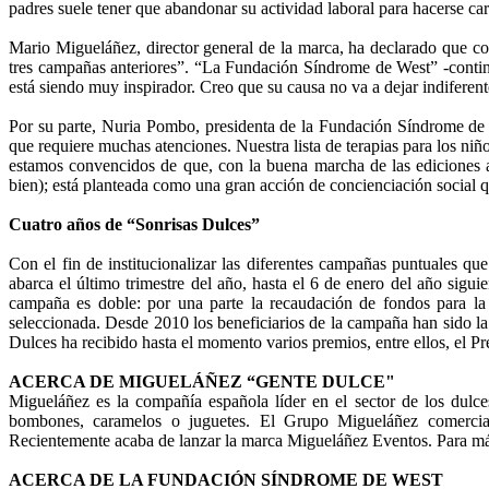
padres suele tener que abandonar su actividad laboral para hacerse ca
Mario Migueláñez, director general de la marca, ha declarado que co
tres campañas anteriores”. “La Fundación Síndrome de West” -continú
está siendo muy inspirador. Creo que su causa no va a dejar indiferente
Por su parte, Nuria Pombo, presidenta de la Fundación Síndrome d
que requiere muchas atenciones. Nuestra lista de terapias para los n
estamos convencidos de que, con la buena marcha de las ediciones 
bien); está planteada como una gran acción de concienciación social q
Cuatro años de “Sonrisas Dulces”
Con el fin de institucionalizar las diferentes campañas puntuales q
abarca el último trimestre del año, hasta el 6 de enero del año sigu
campaña es doble: por una parte la recaudación de fondos para la e
seleccionada. Desde 2010 los beneficiarios de la campaña han sido
Dulces ha recibido hasta el momento varios premios, entre ellos, el
ACERCA DE MIGUELÁÑEZ “GENTE DULCE"
Migueláñez es la compañía española líder en el sector de los dulces
bombones, caramelos o juguetes. El Grupo Migueláñez comercial
Recientemente acaba de lanzar la marca Migueláñez Eventos. Para
ACERCA DE LA FUNDACIÓN SÍNDROME DE WEST