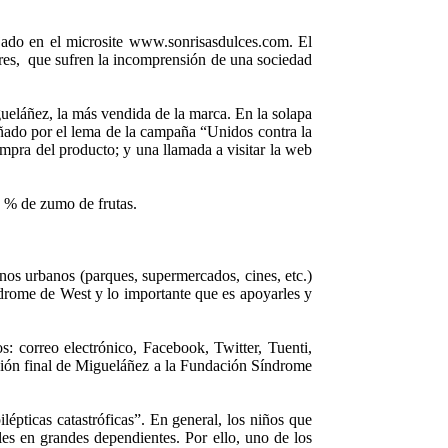
ojado en el microsite www.sonrisasdulces.com. El
ares, que sufren la incomprensión de una sociedad
gueláñez, la más vendida de la marca. En la solapa
ñado por el lema de la campaña “Unidos contra la
ompra del producto; y una llamada a visitar la web
10 % de zumo de frutas.
s urbanos (parques, supermercados, cines, etc.)
índrome de West y lo importante que es apoyarles y
s: correo electrónico, Facebook, Twitter, Tuenti,
ación final de Migueláñez a la Fundación Síndrome
épticas catastróficas”. En general, los niños que
oles en grandes dependientes. Por ello, uno de los