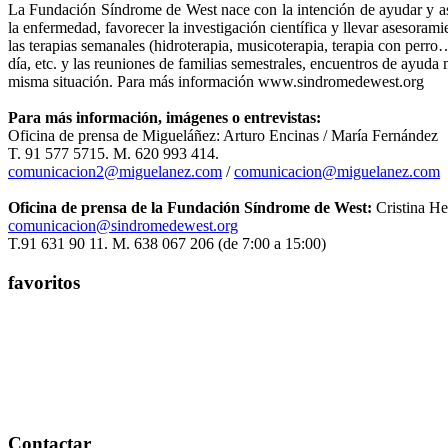
La Fundación Síndrome de West nace con la intención de ayudar y ases
la enfermedad, favorecer la investigación científica y llevar asesoram
las terapias semanales (hidroterapia, musicoterapia, terapia con perr
día, etc. y las reuniones de familias semestrales, encuentros de ayud
misma situación. Para más información www.sindromedewest.org
Para más información, imágenes o entrevistas:
Oficina de prensa de Migueláñez: Arturo Encinas / María Fernández
T. 91 577 5715. M. 620 993 414.
comunicacion2@miguelanez.com
/
comunicacion@miguelanez.com
Oficina de prensa de la Fundación Síndrome de West:
Cristina He
comunicacion@sindromedewest.org
T.91 631 90 11. M. 638 067 206 (de 7:00 a 15:00)
favoritos
Contactar