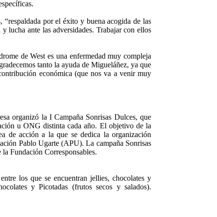
specíficas.
 “respaldada por el éxito y buena acogida de las
y lucha ante las adversidades. Trabajar con ellos
índrome de West es una enfermedad muy compleja
 agradecemos tanto la ayuda de Migueláñez, ya que
 contribución económica (que nos va a venir muy
presa organizó la I Campaña Sonrisas Dulces, que
iación u ONG distinta cada año. El objetivo de la
rea de acción a la que se dedica la organización
ciación Pablo Ugarte (APU). La campaña Sonrisas
e la Fundación Corresponsables.
ntre los que se encuentran jellies, chocolates y
olates y Picotadas (frutos secos y salados).