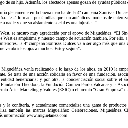
rgo de su hijo. Además, los afectados apenas gozan de ayudas públicas e
nfía plenamente en la buena marcha de la 4ª campaña Sonrisas Dulces,
a- “está formada por familias que son auténticos modelos de entereza 
 a nadie y que su aislamiento social es una injusticia”.
e West, se mostró muy agradecida por el apoyo de Migueláñez: “El S
iños West es amplísima y nuestro campo de actuación también. Por ello,
anteriores, la 4ª campaña Sonrisas Dulces va a ser algo más que una
ue va abrir los ojos a muchos. Estoy segura”.
ue Migueláñez venía realizando a lo largo de los años, en 2010 la em
iente. Se trata de una acción solidaria en favor de una fundación, asoc
ntidad beneficiaria; y por otra, la concienciación social sobre el á
 la Fundación Theodora, la Fundación Carmen Pardo-Valcarce y la Aso
 Premio Áster Marketing y Valores (ESIC) o el premio “Gran Empresa” d
 y la confitería, y actualmente comercializa una gama de productos e
iza también las marcas Migueláñez Celebraciones, Migueláñez Choc
 más información www.miguelanez.com