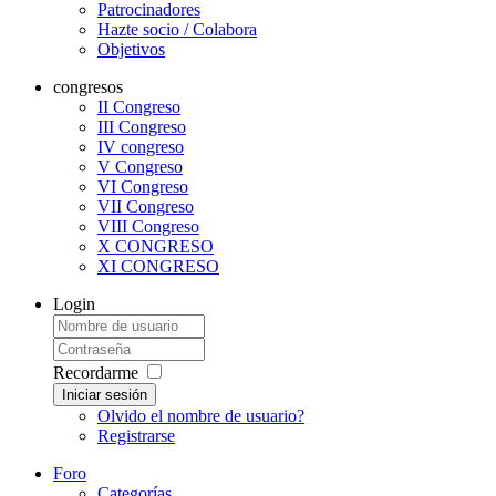
Patrocinadores
Hazte socio / Colabora
Objetivos
congresos
II Congreso
III Congreso
IV congreso
V Congreso
VI Congreso
VII Congreso
VIII Congreso
X CONGRESO
XI CONGRESO
Login
Recordarme
Iniciar sesión
Olvido el nombre de usuario?
Registrarse
Foro
Categorías