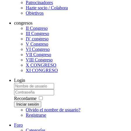
Patrocinadores
Hazte socio / Colabora
Objetivos
congresos
II Congreso
III Congreso
IV congreso
V Congreso
VI Congreso
VII Congreso
VIII Congreso
X CONGRESO
XI CONGRESO
Login
Recordarme
Iniciar sesión
Olvido el nombre de usuario?
Registrarse
Foro
Categorías