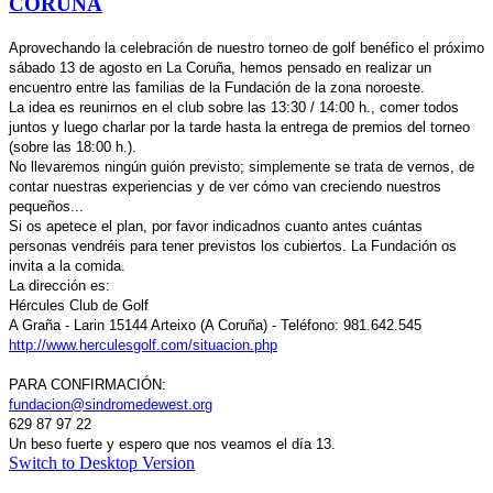
CORUÑA
Aprovechando la celebración de nuestro torneo de golf benéfico el próximo
sábado 13 de agosto en La Coruña, hemos pensado en realizar un
encuentro entre las familias de la Fundación de la zona noroeste.
La idea es reunirnos en el club sobre las 13:30 / 14:00 h., comer todos
juntos y luego charlar por la tarde hasta la entrega de premios del torneo
(sobre las 18:00 h.).
No llevaremos ningún guión previsto; simplemente se trata de vernos, de
contar nuestras experiencias y de ver cómo van creciendo nuestros
pequeños...
Si os apetece el plan, por favor indicadnos cuanto antes cuántas
personas vendréis para tener previstos los cubiertos. La Fundación os
invita a la comida.
La dirección es:
Hércules Club de Golf
A Graña - Larin 15144 Arteixo (A Coruña) - Teléfono: 981.642.545
http://www.herculesgolf.com/situacion.php
PARA CONFIRMACIÓN:
fundacion@sindromedewest.org
629 87 97 22
Un beso fuerte y espero que nos veamos el día 13.
Switch to Desktop Version