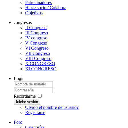
Patrocinadores
Hazte socio / Colabora
Objetivos
congresos
II Congreso
III Congreso
IV congreso
V Congreso
VI Congreso
VII Congreso
VIII Congreso
X CONGRESO
XI CONGRESO
Login
Recordarme
Iniciar sesión
Olvido el nombre de usuario?
Registrarse
Foro
Categorías