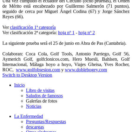
Una vez cumplido el ecuador del Circuito (ocho pruebas), el Orden
de Mérito está encabezado por Guillermo Salmerón (71 puntos),
seguido de cerca por Miguel Ángel Codina (67) y Jorge Sánchez
Reyes (66).
Ver
clasificación 1ª categoría
Ver clasificación 2ª categoría:
hoja nº 1
-
hoja nº 2
La siguiente prueba será el 25 de junio en Abra de Pas (Cantabria).
Colaboran: Coca Cola, Golf Tools, Antonio Parriego, Golf 56,
Aymerich Golf, golfclonicos.com, Hero Muesli, Bahlsen, Golf
Internacional, Málaga hoyo a hoyo, Viajes Gheisa, Yves Rocher,
ROC,
www.golfobsesion.com
y
www.doblebogey.com
Switch to Desktop Version
Inicio
Libro de visitas
Saludos de famosos
Galerías de fotos
Noticias
La Enfermedad
Preguntas/Respuestas
descargas