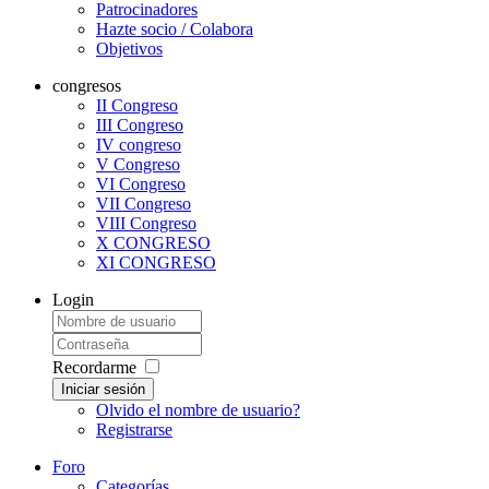
Patrocinadores
Hazte socio / Colabora
Objetivos
congresos
II Congreso
III Congreso
IV congreso
V Congreso
VI Congreso
VII Congreso
VIII Congreso
X CONGRESO
XI CONGRESO
Login
Recordarme
Iniciar sesión
Olvido el nombre de usuario?
Registrarse
Foro
Categorías