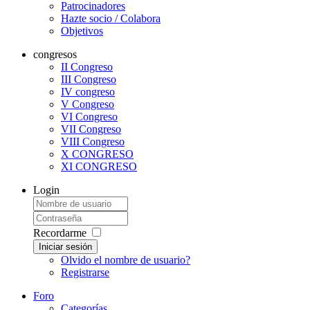
Patrocinadores
Hazte socio / Colabora
Objetivos
congresos
II Congreso
III Congreso
IV congreso
V Congreso
VI Congreso
VII Congreso
VIII Congreso
X CONGRESO
XI CONGRESO
Login
Recordarme
Iniciar sesión
Olvido el nombre de usuario?
Registrarse
Foro
Categorías